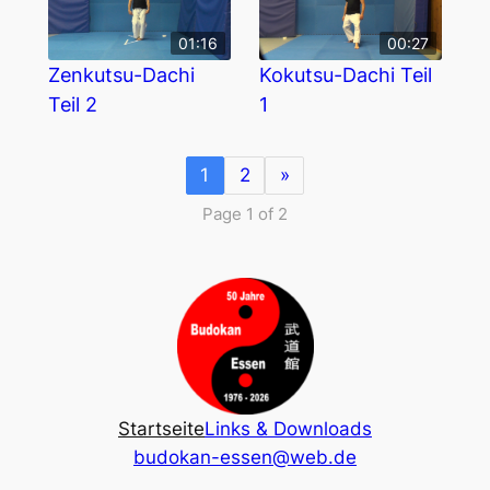
01:16
00:27
Zenkutsu-Dachi
Kokutsu-Dachi Teil
Teil 2
1
1
2
»
Page 1 of 2
Startseite
Links & Downloads
budokan-essen@web.de