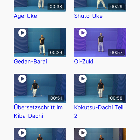
00:38
00:29
Age-Uke
Shuto-Uke
00:29
00:57
Gedan-Barai
Oi-Zuki
00:51
00:58
Übersetzschritt im
Kokutsu-Dachi Teil
Kiba-Dachi
2