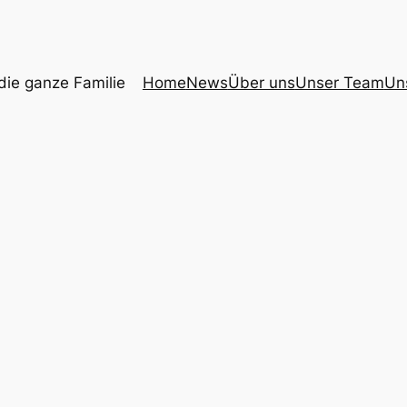
 die ganze Familie
Home
News
Über uns
Unser Team
Un