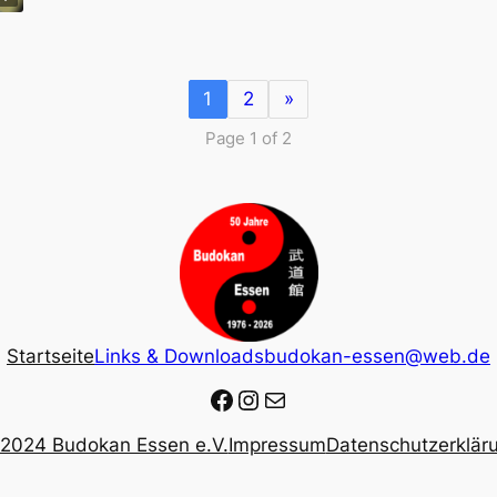
1
2
»
Page 1 of 2
Startseite
Links & Downloads
budokan-essen@web.de
Facebook
Instagram
E-Mail
2024 Budokan Essen e.V.
Impressum
Datenschutzerklär