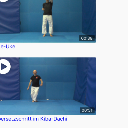
00:38
ge-Uke
00:51
ersetzschritt im Kiba-Dachi