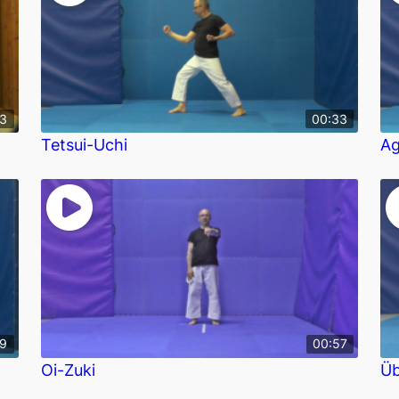
43
00:33
Tetsui-Uchi
A
29
00:57
Oi-Zuki
Üb