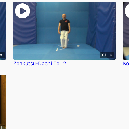
58
01:16
Zenkutsu-Dachi Teil 2
Ko
41