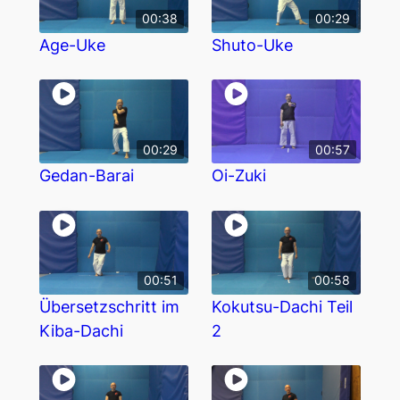
00:38
00:29
Age-Uke
Shuto-Uke
00:29
00:57
Gedan-Barai
Oi-Zuki
00:51
00:58
Übersetzschritt im
Kokutsu-Dachi Teil
Kiba-Dachi
2