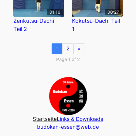
01:16
00:27
Zenkutsu-Dachi
Kokutsu-Dachi Teil
Teil 2
1
1
2
»
Page 1 of 2
Startseite
Links & Downloads
budokan-essen@web.de