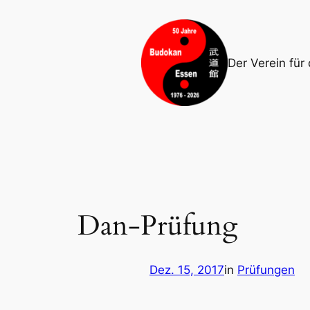
Zum
Inhalt
springen
Der Verein für
Dan-Prüfung
Dez. 15, 2017
in
Prüfungen