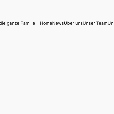
 die ganze Familie
Home
News
Über uns
Unser Team
Un